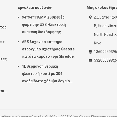
εργαλεία κουζινών
Μας ακολουθήσ
94*94*118MM Συσκευές
Δωμάτιο 12α
φόρτισης USB Ηλεκτρική
Β, Huadi Jinz
ητος
συσκευή διακόσμησης
North Road, Xi
τροφίμων
επτά
ABS λαχανικά κοπτήρα
Κίνα
ράζ
στρογγυλό σχιστήρας Graters
13609259396
πατάτα καρότο τυρί Shredder
ατες
532056898@
εργαλείο κουζίνας
1L θέρμανση θερμική
ηλεκτρική κουτί με 304
ανοξείδωτο χάλυβα δοχείο
τροφίμων
και
ης