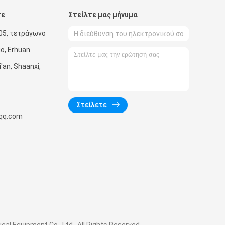
τε
Στείλτε μας μήνυμα
05, τετράγωνο
uo, Erhuan
'an, Shaanxi,
Στείλετε
qq.com