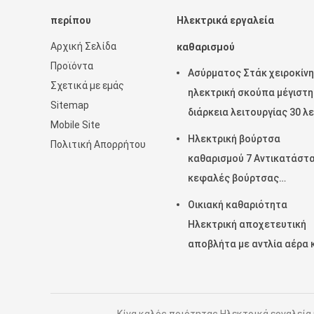
περίπου
Ηλεκτρικά εργαλεία
Αρχική Σελίδα
καθαρισμού
Προϊόντα
Ασύρματος Στάκ χειροκίν
Σχετικά με εμάς
ηλεκτρική σκούπα μέγιστη
Sitemap
διάρκεια λειτουργίας 30 λ
Mobile Site
ιδανικό για καθαρισμό γκα
Ηλεκτρική βούρτσα
Πολιτική Απορρήτου
καθαρισμού 7 Αντικατάστ
κεφαλές βούρτσας
ρυθμιζόμενο χερούλι
Οικιακή καθαριότητα
ασύρματο περιστροφικό
Ηλεκτρική αποχετευτική
καθαριστικό
αποβλήτα με αντλία αέρα 
εμβολοφόρο σωλήνα πίεσ