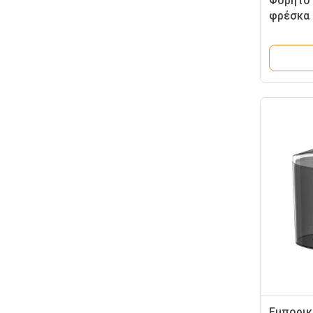
Φορητό 
φρέσκα 
ίντσες
Εμπορικ