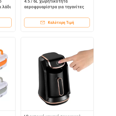
ο
4.5 / 6L χωρητικότητα
ι λάδι
αεροφρυαρίστρα για τηγανίτες
χωρίς λάδι ένα άγγιγμα ψηφιακό
έλεγχο
Καλύτερη Τιμή