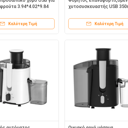
προσωπικό χυμό USB για
Φορητός επαναφορτιζόμεν
φρούτα 3.94*4.02*9.84
χυτοσυσκευαστής USB 350
λεπίδες Ροζ Μίνι Ηλεκτρικ
ταξίδια
Καλύτερη Τιμή
Καλύτερη Τιμή
ός αυτόματος
Οικιακό αργό μάσημα