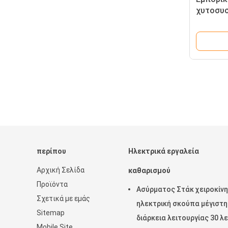
χυτοσυ
ανοξείδ
smoothi
περίπου
Ηλεκτρικά εργαλεία
Αρχική Σελίδα
καθαρισμού
Προϊόντα
Ασύρματος Στάκ χειροκίν
Σχετικά με εμάς
ηλεκτρική σκούπα μέγιστη
Sitemap
διάρκεια λειτουργίας 30 λ
Mobile Site