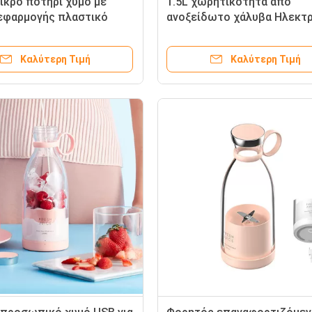
ικρό ποτήρι χυμό με
1.5L χωρητικότητα από
εφαρμογής πλαστικό
ανοξείδωτο χάλυβα Ηλεκτρ
μπλέντερ USB για χυμούς
Θερμοποιητή Τροφίμων Τρ
othies
για τα γεύματα σας On-the-
Καλύτερη Τιμή
Καλύτερη Τιμή