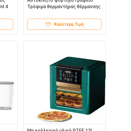
ος
Αυτοκίνητο φορτηγό Γραφείο
ml 4
Τρόφιμα θερμαντήρας θέρμανσης
ός για
φορητά ηλεκτρικά κουτιά με
απομονωτικό σάκο
Καλύτερη Τιμή
Μη κολλητικό υλικό PTFE 12L