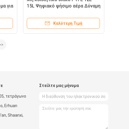
μα για
15L Ψηφιακό ψήσιμο αέρα Δύναμη
360 Ψηφιακό χειροκίνητο φούρνο
Καλύτερη Τιμή
>>
τε
Στείλτε μας μήνυμα
05, τετράγωνο
uo, Erhuan
'an, Shaanxi,