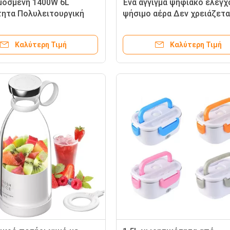
οσμένη 1400W 6L
Ένα άγγιγμα ψηφιακό έλεγχ
ητα Πολυλειτουργική
ψήσιμο αέρα Δεν χρειάζετα
ήρα Γάζα για την
τέλειο για πάρτι πλαστική
υή τηγανητών τροφίμων
οικιακή συσκευή
Καλύτερη Τιμή
Καλύτερη Τιμή