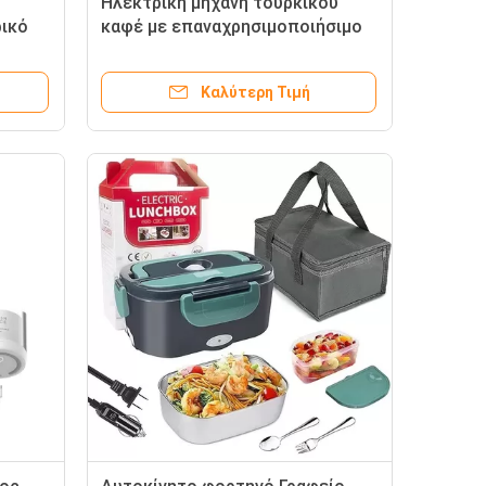
Ηλεκτρική μηχανή τουρκικού
ικό
καφέ με επαναχρησιμοποιήσιμο
οφείο
φίλτρο και θέρμανση
go
Καλύτερη Τιμή