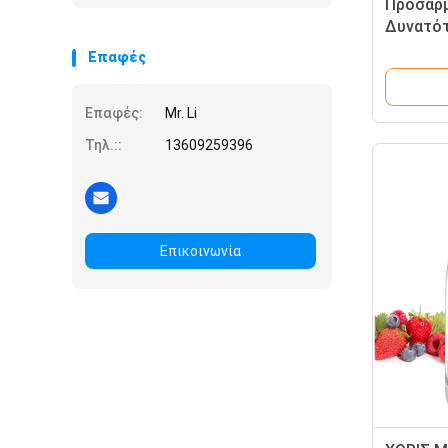
Προσαρμ
Δυνατότ
Αεροψητ
Επαφές
παρασκε
Επαφές:
Mr. Li
Τηλ.::
13609259396
Επικοινωνία