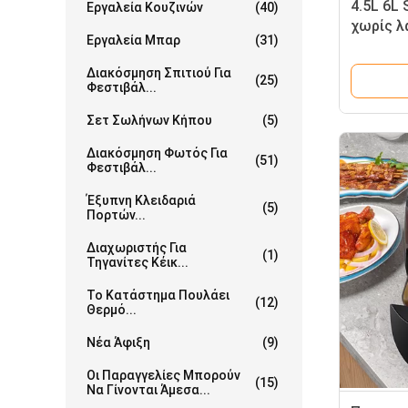
4.5L 6L S
Εργαλεία Κουζινών
(40)
χωρίς λ
Εργαλεία Μπαρ
(31)
νόστιμα 
Διακόσμηση Σπιτιού Για
(25)
Φεστιβάλ...
Σετ Σωλήνων Κήπου
(5)
Διακόσμηση Φωτός Για
(51)
Φεστιβάλ...
Έξυπνη Κλειδαριά
(5)
Πορτών...
Διαχωριστής Για
(1)
Τηγανίτες Κέικ...
Το Κατάστημα Πουλάει
(12)
Θερμό...
Νέα Άφιξη
(9)
Οι Παραγγελίες Μπορούν
(15)
Να Γίνονται Άμεσα...