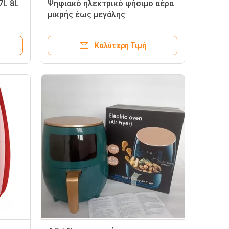
.7L 8L
Ψηφιακό ηλεκτρικό ψήσιμο αέρα
ό
μικρής έως μεγάλης
τές
χωρητικότητας με
εξατομικευμένα στρώματα
Καλύτερη Τιμή
σιλικόνης