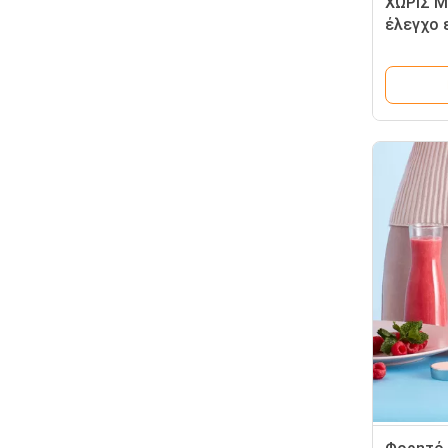
ΧΩΡΙΣ Μ
έλεγχο 
φορητό 
και smo