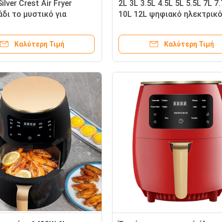
ilver Crest Air Fryer
2L 3L 3.5L 4.5L 5L 5.5L 7L 7
άδι το μυστικό για
10L 12L ψηφιακό ηλεκτρικ
και υγιεινά γεύματα
ψήσιμο αέρα για προμηθευ
OEM/ODM
Καλύτερη Τιμή
Καλύτερη Τιμή