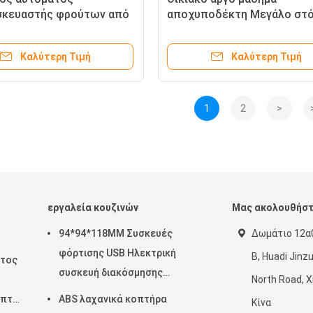
σκευαστής φρούτων από
αποχυποδέκτη Μεγάλο στό
ωτο χάλυβα για λάτρεις
την απλή εξαγωγή χυμού
e
Καλύτερη Τιμή
Καλύτερη Τιμή
1
2
>
εργαλεία κουζινών
Μας ακολουθήσ
94*94*118MM Συσκευές
Δωμάτιο 12α
φόρτισης USB Ηλεκτρική
Β, Huadi Jinz
ητος
συσκευή διακόσμησης
North Road, Xi
τροφίμων
επτά
ABS λαχανικά κοπτήρα
Κίνα