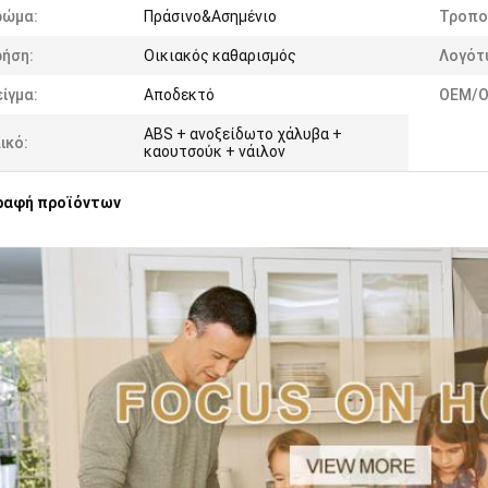
ρώμα:
Πράσινο&Ασημένιο
Τροπο
ρήση:
Οικιακός καθαρισμός
Λογότ
ίγμα:
Αποδεκτό
OEM/O
ABS + ανοξείδωτο χάλυβα +
ικό:
καουτσούκ + νάιλον
ραφή προϊόντων