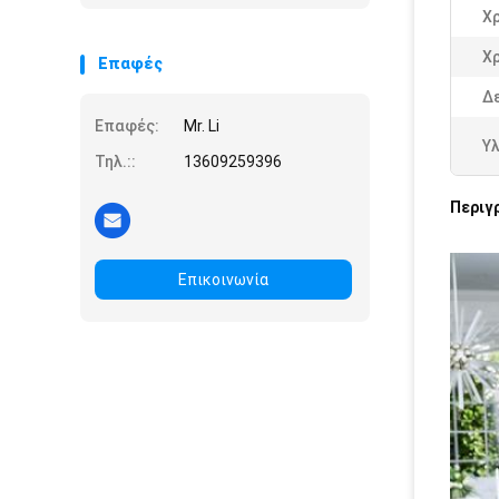
Χ
Χ
Επαφές
Δε
Επαφές:
Mr. Li
Υλ
Τηλ.::
13609259396
Περιγ
Επικοινωνία