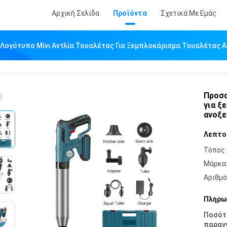
Αρχική Σελίδα
Προϊόντα
Σχετικά Με Εμάς
Λογότυπο Μίνι Αντλία Τουαλέτας Για Ξεμπλοκάρισμα Τουαλέτας 
Προσα
για ξ
ανοξε
Λεπτο
Τόπος 
Μάρκα
Αριθμό
Πληρω
Ποσότ
παραγγ