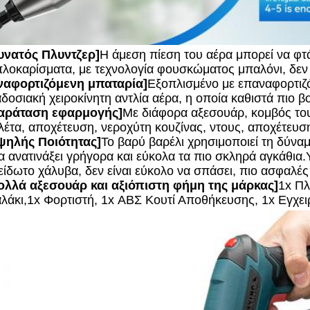
Δυνατός Πλυντζερ]
Η άμεση πίεση του αέρα μπορεί να φτά
πλοκαρίσματα, με τεχνολογία φουσκώματος μπαλόνι, δεν ε
Αναφορτιζόμενη μπαταρία]
Εξοπλισμένο με επαναφορτιζό
δοσιακή χειροκίνητη αντλία αέρα, η οποία καθιστά πιο β
Παράταση εφαρμογής]
Με διάφορα αξεσουάρ, κομβός του
λέτα, αποχέτευση, νεροχύτη κουζίνας, ντους, αποχέτευσ
Υψηλής Ποιότητας]
Το βαρύ βαρέλι χρησιμοποιεί τη δύνα
να ανατινάξει γρήγορα και εύκολα τα πιο σκληρά αγκάθια
είδωτο χάλυβα, δεν είναι εύκολο να σπάσει, πιο ασφαλές
Πολλά αξεσουάρ και αξιόπιστη φήμη της μάρκας]
1x Πλ
λάκι,1x Φορτιστή, 1x ΑΒΣ Κουτί Αποθήκευσης, 1x Εγχει