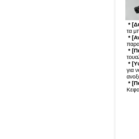
* [
τα μ
* [
παρα
* [
τουα
* [
για 
ανοξ
* [
Κεφα