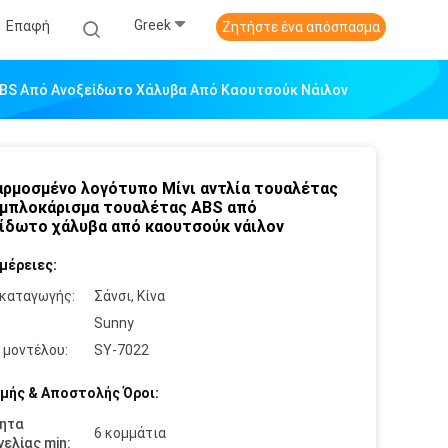
Greek
Επαφή
Ζητήστε ένα απόσπασμα
ABS Από Ανοξείδωτο Χάλυβα Από Καουτσούκ Νάιλον
ρμοσμένο λογότυπο Μίνι αντλία τουαλέτας
εμπλοκάρισμα τουαλέτας ABS από
ίδωτο χάλυβα από καουτσούκ νάιλον
μέρειες:
καταγωγής:
Σάνσι, Κίνα
:
Sunny
 μοντέλου:
SY-7022
μής & Αποστολής Όροι:
ητα
6 κομμάτια
ελίας min: