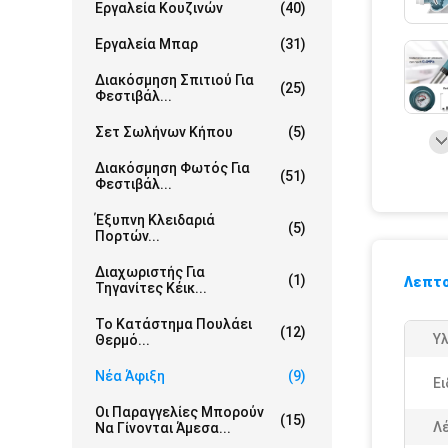
Εργαλεία Κουζινών
(40)
Εργαλεία Μπαρ
(31)
Διακόσμηση Σπιτιού Για
(25)
Φεστιβάλ...
Σετ Σωλήνων Κήπου
(5)
Διακόσμηση Φωτός Για
(51)
Φεστιβάλ...
Έξυπνη Κλειδαριά
(5)
Πορτών...
Διαχωριστής Για
(1)
Λεπτο
Τηγανίτες Κέικ...
Το Κατάστημα Πουλάει
(12)
Υλ
Θερμό...
Νέα Άφιξη
(9)
Ει
Οι Παραγγελίες Μπορούν
(15)
Λέ
Να Γίνονται Άμεσα...