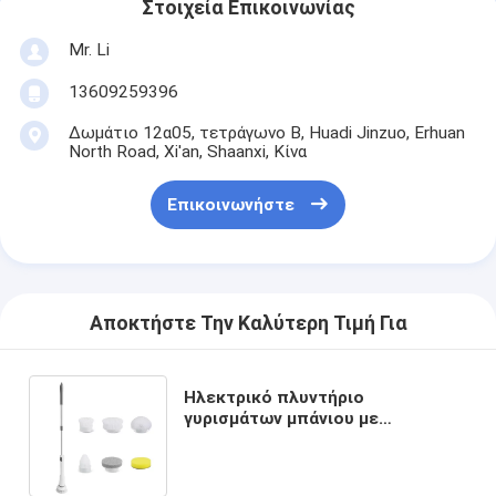
Στοιχεία Επικοινωνίας
Mr. Li
13609259396
Δωμάτιο 12α05, τετράγωνο Β, Huadi Jinzuo, Erhuan
North Road, Xi'an, Shaanxi, Κίνα
Επικοινωνήστε
Αποκτήστε Την Καλύτερη Τιμή Για
Ηλεκτρικό πλυντήριο
γυρισμάτων μπάνιου με
ρυθμιζόμενη επέκταση και
ασύρματη λευκή βούρτσα
καθαρισμού