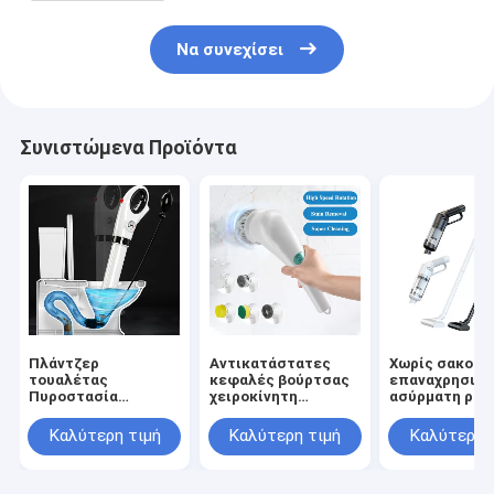
Να συνεχίσει
Συνιστώμενα Προϊόντα
Πλάντζερ
Αντικατάστατες
Χωρίς σακούλ
τουαλέτας
κεφαλές βούρτσας
επαναχρησιμο
Πυροστασία
χειροκίνητη
ασύρματη ράβ
Υπερασπιστική
βούρτσα
χειροκίνητη
Υπερασπιστική
καθαρισμού για
ηλεκτρική σκ
Καλύτερη τιμή
Καλύτερη τιμή
Καλύτερη 
Υπερασπιστική
ηλεκτρικό
όρθια ασύρμα
Υπερασπιστική
πλυντήριο
ηλεκτρική σκ
περιστροφής στην