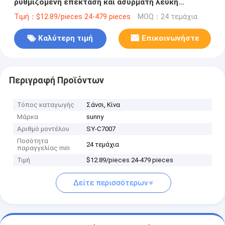
ρυθμιζόμενη επέκταση και ασύρματη λευκή
βούρτσα καθαρισμού
Τιμή：$12.89/pieces 24-479 pieces
MOQ：24 τεμάχια
Καλύτερη τιμή
Επικοινωνήστε
Περιγραφή Προϊόντων
Τόπος καταγωγής
Σάνσι, Κίνα
Μάρκα
sunny
Αριθμό μοντέλου
SY-C7007
Ποσότητα
24 τεμάχια
παραγγελίας min
Τιμή
$12.89/pieces 24-479 pieces
Δείτε περισσότερων