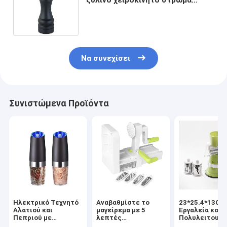
αλατιού και πιπεριού με
ρυθμιζόμενη χοντρότητα
Να συνεχίσει
Συνιστώμενα Προϊόντα
Ηλεκτρικό Τεχνητό
Αναβαθμίστε το
23*25.4*13CM
Αλατιού και
μαγείρεμα με 5
Εργαλεία κουζ
Πεπριού με
λεπτές
Πολυλειτουργ
Κοστουμιωμένο
σπειροειδείς
επεξεργαστή