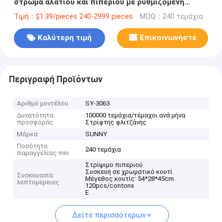
στρώμα αλατιού και πιπεριού με ρυθμιζόμενη
χοντρότητα
Τιμή：$1.39/pieces 240-2999 pieces
MOQ：240 τεμάχια
Καλύτερη τιμή
Επικοινωνήστε
Περιγραφή Προϊόντων
Αριθμό μοντέλου
SY-3063
Δυνατότητα
100000 τεμάχια/τέμαχοι ανά μήνα
προσφοράς
Στρίφτης φλιτζάνης
Μάρκα
SUNNY
Ποσότητα
240 τεμάχια
παραγγελίας min
Στρίψιμο πιπεριού
Συσκευή σε χρωματικό κουτί
Συσκευασία
Μέγεθος κουτίς: 54*28*45cm
λεπτομέρειες
120pcs/contons
Ε
Δείτε περισσότερων