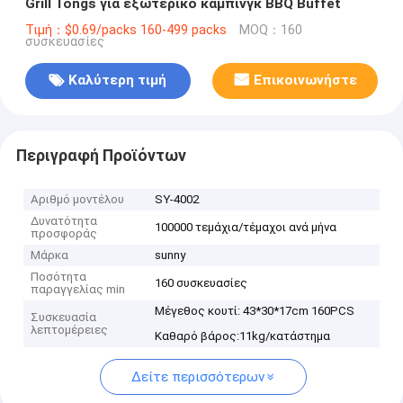
Grill Tongs για εξωτερικό κάμπινγκ BBQ Buffet
Τιμή：$0.69/packs 160-499 packs
MOQ：160
συσκευασίες
Καλύτερη τιμή
Επικοινωνήστε
Περιγραφή Προϊόντων
Αριθμό μοντέλου
SY-4002
Δυνατότητα
100000 τεμάχια/τέμαχοι ανά μήνα
προσφοράς
Μάρκα
sunny
Ποσότητα
160 συσκευασίες
παραγγελίας min
Μέγεθος κουτί: 43*30*17cm 160PCS
Συσκευασία
λεπτομέρειες
Καθαρό βάρος:11kg/κατάστημα
Δείτε περισσότερων