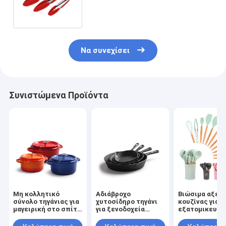
Tongs για εξωτερικό κάμπινγκ
BBQ Buffet
Να συνεχίσει
Συνιστώμενα Προϊόντα
Μη κολλητικό
Αδιάβροχο
Βιώσιμα αξεσ
σύνολο τηγάνιας για
χυτοσίδηρο τηγάνι
κουζίνας για
μαγειρική στο σπίτι
για ξενοδοχεία
εξατομικευμέ
Προσαρμοσμένο
Εστιατόρια Σπίτι
λογότυπο
λογότυπο και OEM
Κλασικό στυλ