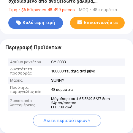
σχεδιασμένο από ανοξείδωτο χάλυβα,
χωρητικότητα 1,5 κιλά
Τιμή：$6.50/pieces 48-499 pieces
MOQ：48 κομμάτια
Καλύτερη τιμή
Επικοινωνήστε
Περιγραφή Προϊόντων
Αριθμό μοντέλου
SY-3083
Δυνατότητα
100000 τεμάχια ανά μήνα
προσφοράς
Μάρκα
SUNNY
Ποσότητα
48 κομμάτια
παραγγελίας min
Μέγεθος κουτί:65.5*49.5*37.5cm
Συσκευασία
24pcs/conton
λεπτομέρειες
Γ.Π.Γ.:38 κιλά
Δείτε περισσότερων