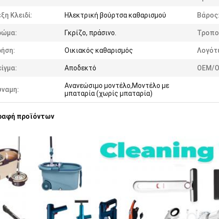
ξη Κλειδί:
Ηλεκτρική βούρτσα καθαρισμού
Βάρος
ρώμα:
Γκρίζο, πράσινο.
Τροπο
ρήση:
Οικιακός καθαρισμός
Λογότ
ίγμα:
Αποδεκτό
OEM/O
Ανανεώσιμο μοντέλο,Μοντέλο με
ύναμη:
μπαταρία (χωρίς μπαταρία)
ραφή προϊόντων