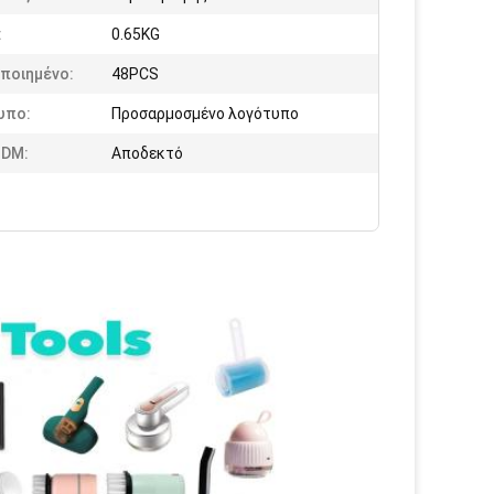
:
0.65KG
ποιημένο:
48PCS
υπο:
Προσαρμοσμένο λογότυπο
DM:
Αποδεκτό