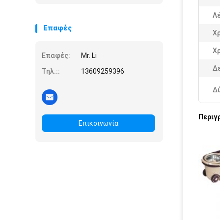
Λέ
Επαφές
Χ
Χ
Επαφές:
Mr. Li
Δε
Τηλ.::
13609259396
Δ
Περιγ
Επικοινωνία