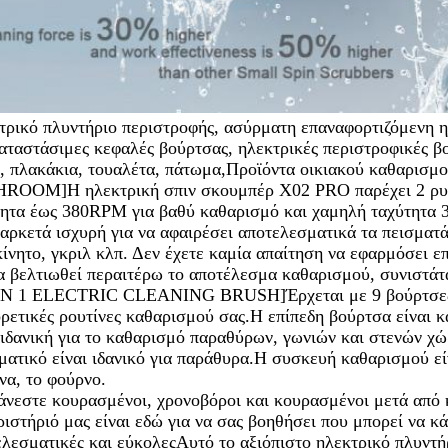
τρικό πλυντήριο περιστροφής, ασύρματη επαναφορτιζόμενη η
αταστάσιμες κεφαλές βούρτσας, ηλεκτρικές περιστροφικές β
ς, πλακάκια, τουαλέτα, πάτωμα,Προϊόντα οικιακού καθαρισμ
ROOM]Η ηλεκτρική σπιν σκουμπέρ X02 PRO παρέχει 2 ρυθμι
τητα έως 380RPM για βαθύ καθαρισμό και χαμηλή ταχύτητα
 αρκετά ισχυρή για να αφαιρέσει αποτελεσματικά τα πεισματά
ίνητο, γκριλ κλπ. Δεν έχετε καμία απαίτηση να εφαρμόσει ε
α βελτιωθεί περαιτέρω το αποτέλεσμα καθαρισμού, συνιστάτα
 IN 1 ELECTRIC CLEANING BRUSH]Έρχεται με 9 βούρτσες κ
ρετικές ρουτίνες καθαρισμού σας.Η επίπεδη βούρτσα είναι 
 ιδανική για το καθαρισμό παραθύρων, γωνιών και στενών χώ
ατικό είναι ιδανικό για παράθυρα.Η συσκευή καθαρισμού είνα
να, το φούρνο.
νεστε κουρασμένοι, χρονοβόροι και κουρασμένοι μετά από κ
ιστήριό μας είναι εδώ για να σας βοηθήσει που μπορεί να κά
λεσματικές και εύκολεςΑυτό το αξιόπιστο ηλεκτρικό πλυντήρ