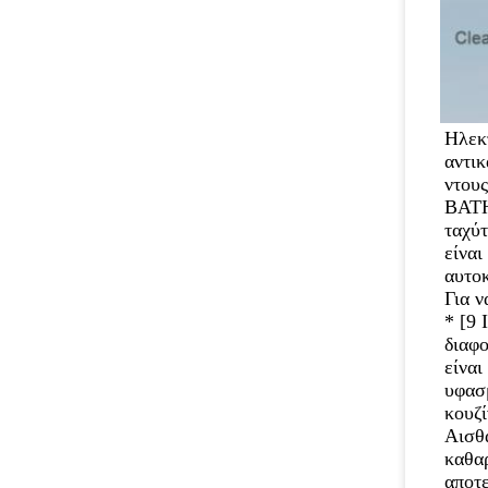
Ηλεκ
αντικ
ντου
BATH
ταχύ
είναι
αυτοκ
Για ν
* [9
διαφο
είναι
υφασμ
κουζί
Αισθά
καθαρ
αποτε