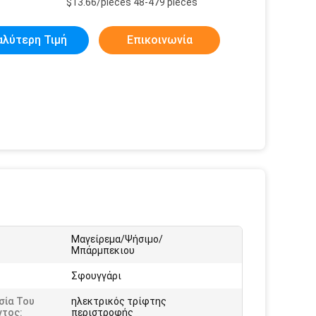
$13.66/pieces 48-479 pieces
αλύτερη Τιμή
Επικοινωνία
Μαγείρεμα/Ψήσιμο/
:
Μπάρμπεκιου
Σφουγγάρι
σία Του
ηλεκτρικός τρίφτης
ντος:
περιστροφής