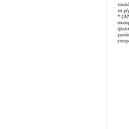
τουλά
τα χέ
* [Α
σκουμ
ηλεκτ
γωνία
επιτρ