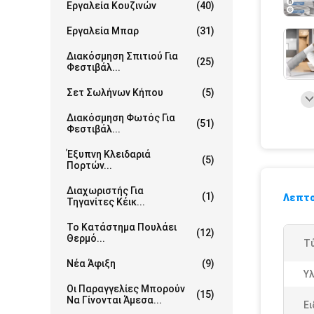
Εργαλεία Κουζινών
(40)
Εργαλεία Μπαρ
(31)
Διακόσμηση Σπιτιού Για
(25)
Φεστιβάλ...
Σετ Σωλήνων Κήπου
(5)
Διακόσμηση Φωτός Για
(51)
Φεστιβάλ...
Έξυπνη Κλειδαριά
(5)
Πορτών...
Διαχωριστής Για
(1)
Λεπτο
Τηγανίτες Κέικ...
Το Κατάστημα Πουλάει
(12)
Θερμό...
Τ
Νέα Άφιξη
(9)
Υλ
Οι Παραγγελίες Μπορούν
(15)
Να Γίνονται Άμεσα...
Ει