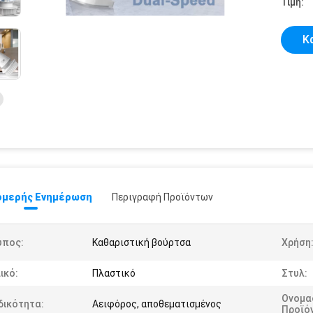
Τιμή:
Κ
μερής Ενημέρωση
Περιγραφή Προϊόντων
ύπος:
Καθαριστική βούρτσα
Χρήση
ικό:
Πλαστικό
Στυλ:
Ονομα
δικότητα:
Αειφόρος, αποθεματισμένος
Προϊό