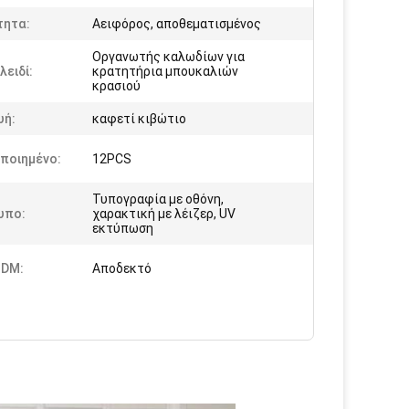
τητα:
Αειφόρος, αποθεματισμένος
Οργανωτής καλωδίων για
λειδί:
κρατητήρια μπουκαλιών
κρασιού
υή:
καφετί κιβώτιο
ποιημένο:
12PCS
Τυπογραφία με οθόνη,
υπο:
χαρακτική με λέιζερ, UV
εκτύπωση
DM:
Αποδεκτό