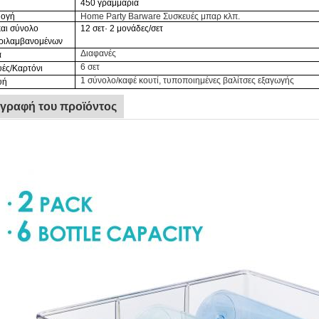
450 γραμμάρια
ογή
Home Party Barware Συσκευές μπαρ κλπ.
αι σύνολο
12 σετ· 2 μονάδες/σετ
ριλαμβανομένων
Διαφανές
α
6 σετ
υές/Καρτόνι
1 σύνολο/καφέ κουτί, τυποποιημένες βαλίτσες εξαγωγής
υή
ιγραφή του προϊόντος