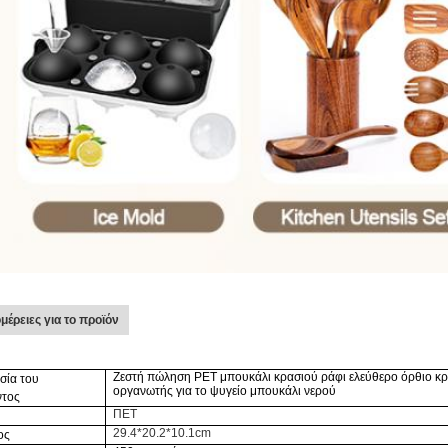
μέρειες για το προϊόν
Ζεστή πώληση PET μπουκάλι κρασιού ράφι ελεύθερο όρθιο κρ
σία του
οργανωτής για το ψυγείο μπουκάλι νερού
ντος
ΠΕΤ
29.4*20.2*10.1cm
ος