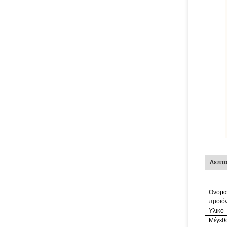
Λεπτο
Ονομα
προϊό
Υλικό
Μέγεθ