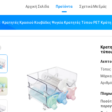
Αρχική Σελίδα
Προϊόντα
Σχετικά Με Εμάς
Κρατητές Κρασιού Κουβάδες Ψυγεία Κρατητές Τύπου PET Κράτη 
Κρατη
τύπου
Λεπτο
Τόπος 
Μάρκα
Αριθμό
Πληρω
Ποσότ
παραγγ