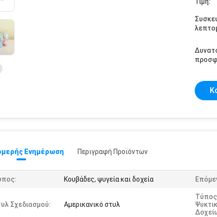
Τιμή:
Συσκε
λεπτομ
Δυνατ
προσφ
Κ
μερής Ενημέρωση
Περιγραφή Προϊόντων
ύπος:
Κουβάδες, ψυγεία και δοχεία
Επόμε
Τύπος
υλ Σχεδιασμού:
Αμερικανικό στυλ
Ψυκτικ
Δοχεί