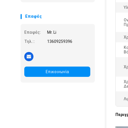
Υλ
Επαφές
Ο
Π
Επαφές:
Mr. Li
Χ
Τηλ.::
13609259396
Κ
Β
Χ
Επικοινωνία
Χ
Δ
Λι
Περιγ