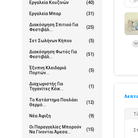
Εργαλεία Κουζινών
(40)
Εργαλεία Μπαρ
(31)
Διακόσμηση Σπιτιού Για
(25)
Φεστιβάλ...
Σετ Σωλήνων Κήπου
(5)
Διακόσμηση Φωτός Για
(51)
Φεστιβάλ...
Έξυπνη Κλειδαριά
(5)
Πορτών...
Διαχωριστής Για
(1)
Τηγανίτες Κέικ...
Λεπτο
Το Κατάστημα Πουλάει
(12)
Θερμό...
Τ
Νέα Άφιξη
(9)
Οι Παραγγελίες Μπορούν
(15)
Στ
Να Γίνονται Άμεσα...