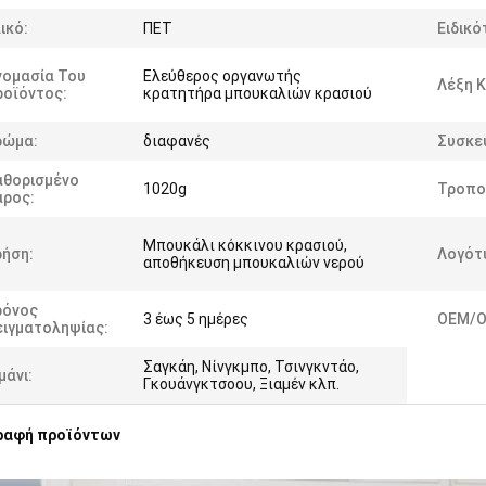
ικό:
ΠΕΤ
Ειδικό
νομασία Του
Ελεύθερος οργανωτής
Λέξη Κ
ροϊόντος:
κρατητήρα μπουκαλιών κρασιού
ρώμα:
διαφανές
Συσκε
αθορισμένο
1020g
Τροπο
άρος:
Μπουκάλι κόκκινου κρασιού,
ρήση:
Λογότ
αποθήκευση μπουκαλιών νερού
ρόνος
3 έως 5 ημέρες
OEM/O
ειγματοληψίας:
Σαγκάη, Νίνγκμπο, Τσινγκντάο,
μάνι:
Γκουάνγκτσοου, Ξιαμέν κλπ.
ραφή προϊόντων