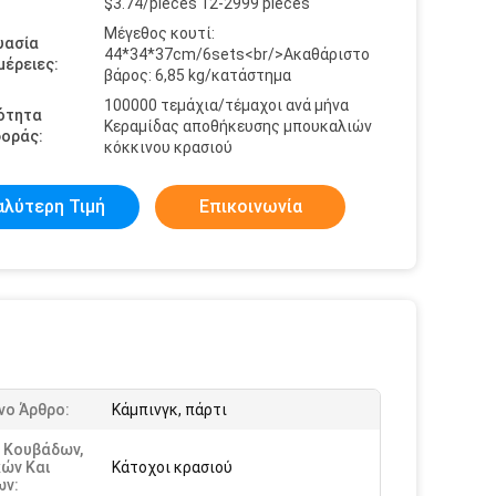
$3.74/pieces 12-2999 pieces
Μέγεθος κουτί:
υασία
44*34*37cm/6sets<br/>Ακαθάριστο
έρειες:
βάρος: 6,85 kg/κατάστημα
100000 τεμάχια/τέμαχοι ανά μήνα
ότητα
Κεραμίδας αποθήκευσης μπουκαλιών
οράς:
κόκκινου κρασιού
αλύτερη Τιμή
Επικοινωνία
νο Άρθρο:
Κάμπινγκ, πάρτι
 Κουβάδων,
ών Και
Κάτοχοι κρασιού
ων: