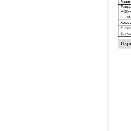
Βάρος
Εφαρμ
MOQ κ
συμπε
Χρώμ
Συσκε
Συσκε
Περ