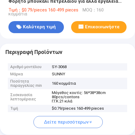
Φορητό μπουκάλι πετρελαίου για άλλα εργαλεία
μαγειρέματος
Τιμή：$0.79/pieces 160-499 pieces
MOQ：160
κομμάτια
Καλύτερη τιμή
Επικοινωνήστε
Περιγραφή Προϊόντων
Αριθμό μοντέλου
SY-3068
Μάρκα
SUNNY
Ποσότητα
160 κομμάτια
παραγγελίας min
Μέγεθος κουτίς: 56*38*38cm
Συσκευασία
80pcs/contons
λεπτομέρειες
Γ.Γ.Κ.21 κιλά
Τιμή
$0.79/pieces 160-499 pieces
Δείτε περισσότερων